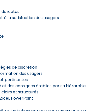
 délicates
 et à la satisfaction des usagers
te
ègles de discrétion
information des usagers
et pertinentes
é et des consignes établies par sa hiérarchie
clairs et structurés
 Excel, PowerPoint
aciliter les échanges avec certains usagers ou