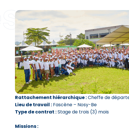
es
Rattachement hiérarchique :
Cheffe de départ
Lieu de travail :
Fascène – Nosy-Be
Type de contrat :
Stage de trois (3) mois
Missions :