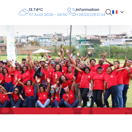
13.74°C
Information
07 Août 2026 - 04:50
+261202253734