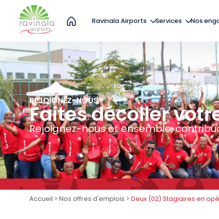
Ravinala Airports
Services
Nos eng
REJOIGNEZ-NOUS
Faites décoller votr
Rejoignez-nous et ensemble, contri
Accueil
>
Nos offres d'emplois
>
Deux (02) Stagiaires en opé