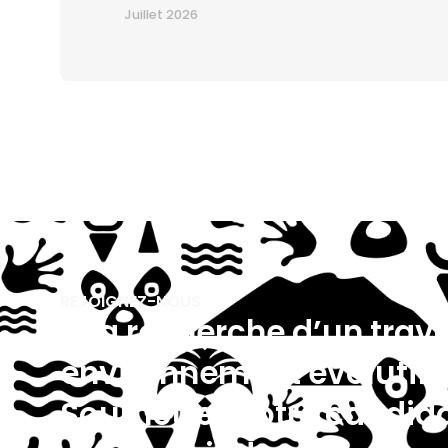
Juillet 2026
REJOIGNEZ-NOUS
À la recherche d’un trav
environnement évolutif 
Soumettez votre candid