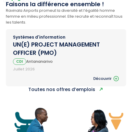
img[src$=".svg"]{width:48px}.elementor-widget-
Faisons la différence ensemble !
image img{vertical-align:middle;display:inline-block}
Ravinala Airports promeut la diversité et l’égalité homme
femme en milieu professionnel. Elle recrute et reconnaît tous
les talents.
Systèmes d'information
UN(E) PROJECT MANAGEMENT
OFFICER (PMO)
CDI
Antananarivo
Juillet 2026
Découvrir
Toutes nos offres d’emplois