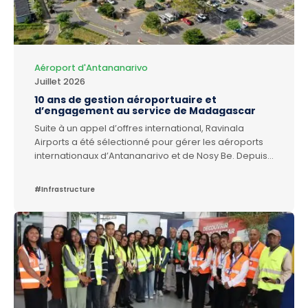
Aéroport d'Antananarivo
Juillet 2026
10 ans de gestion aéroportuaire et
d’engagement au service de Madagascar
Suite à un appel d’offres international, Ravinala
Airports a été sélectionné pour gérer les aéroports
internationaux d’Antananarivo et de Nosy Be. Depuis
le 24 décembre 2016, la gestion de ces aéroports a
été transférée à Ravinala Airports. Depuis 10 ans,
#Infrastructure
nous mettons notre énergie dans le financement, la
maintenance et le développement de ces
aéroports. Ensemble, avec l’Etat, la communauté
aéroportuaire et toutes les parties prenantes, nous
avons travaillé pour l’amélioration de l’expérience
passager et pour apporter un impact territorial positif
aux communautés locales.Ces dix années ont été
riches en projets, en défis et en réussites. Aujourd’hui,
nous sommes fiers du chemin parcouru et