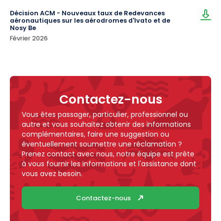
Décision ACM - Nouveaux taux de Redevances
aéronautiques sur les aérodromes d'lvato et de
Nosy Be
Février 2026
Contactez-nous
Vous êtes passager, particulier, professionnel ou
autre et vous souhaitez obtenir des informations
complémentaires, faire une suggestion ou
éventuellement soumettre une réclamation ?
Prenez contact avec nous, notre équipe est prête
à vous fournir les informations et l'assistance dont
vous avez besoin.
Contactez-nous