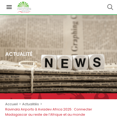
ACTUALITÉ
Accueil
>
Actualités
>
Ravinala Airports à Aviadev Africa 2025 : Connecter
Madagascar au reste de l’Afrique et au monde