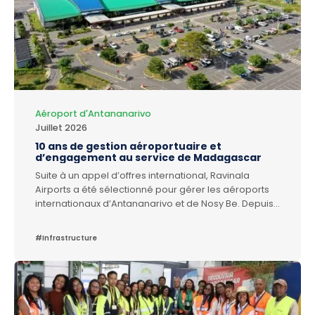
Aéroport d'Antananarivo
Juillet 2026
10 ans de gestion aéroportuaire et
d’engagement au service de Madagascar
Suite à un appel d’offres international, Ravinala
Airports a été sélectionné pour gérer les aéroports
internationaux d’Antananarivo et de Nosy Be. Depuis
le 24 décembre 2016, la gestion de ces aéroports a
été transférée à Ravinala Airports. Depuis 10 ans,
#Infrastructure
nous mettons notre énergie dans le financement, la
maintenance et le développement de ces
aéroports. Ensemble, avec l’Etat, la communauté
aéroportuaire et toutes les parties prenantes, nous
avons travaillé pour l’amélioration de l’expérience